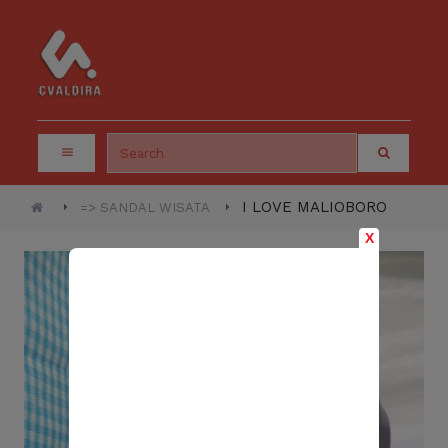
I LOVE MALIOBORO
=> SANDAL WISATA
X