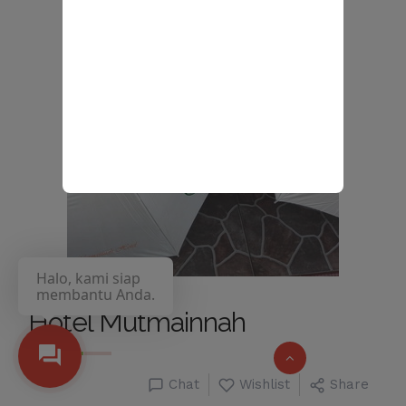
Halo, kami siap
membantu Anda.
Hotel Mutmainnah
Chat
Wishlist
Share