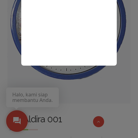
Halo, kami siap
membantu Anda.
CV Aldira 001